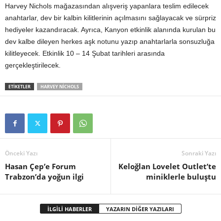
Harvey Nichols mağazasından alışveriş yapanlara teslim edilecek
anahtarlar, dev bir kalbin kilitlerinin açılmasını sağlayacak ve sürpriz
hediyeler kazandıracak. Ayrıca, Kanyon etkinlik alanında kurulan bu
dev kalbe dileyen herkes aşk notunu yazıp anahtarlarla sonsuzluğa
kilitleyecek. Etkinlik 10 – 14 Şubat tarihleri arasında
gerçekleştirilecek.
ETİKETLER
HARVEY NICHOLS
Önceki Yazı
Sonraki Yazı
Hasan Çep’e Forum
Keloğlan Lovelet Outlet’te
Trabzon’da yoğun ilgi
miniklerle buluştu
İLGİLİ HABERLER
YAZARIN DİĞER YAZILARI