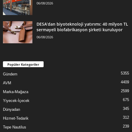
06/08/2026
DESA’dan biyoteknoloji yatırımı: 40 milyon TL
sermayeli biofabrikasyon şirketi kuruluyor
06/08/2026
Popüler Kategoriler
5355
Gündem
4409
AVM
2599
Marka-Mağaza
675
Yiyecek-İçecek
345
Dünyadan
312
Hizmet-Tedarik
239
Tepe Nautilus