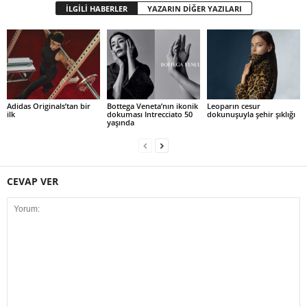
İLGİLİ HABERLER
YAZARIN DİĞER YAZILARI
Adidas Originals’tan bir
Bottega Veneta’nın ikonik
Leoparın cesur
ilk
dokuması Intrecciato 50
dokunuşuyla şehir şıklığı
yaşında
CEVAP VER