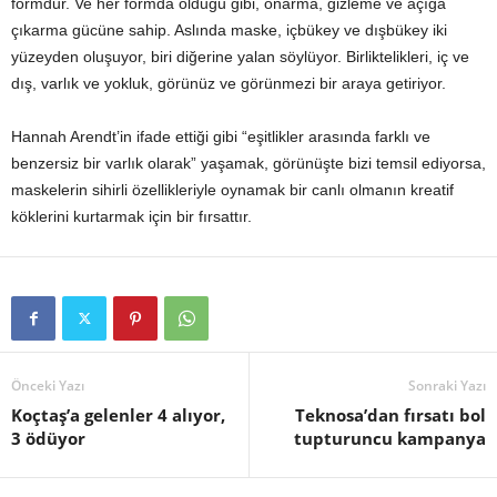
formdur. Ve her formda olduğu gibi, onarma, gizleme ve açığa
çıkarma gücüne sahip. Aslında maske, içbükey ve dışbükey iki
yüzeyden oluşuyor, biri diğerine yalan söylüyor. Birliktelikleri, iç ve
dış, varlık ve yokluk, görünüz ve görünmezi bir araya getiriyor.
Hannah Arendt’in ifade ettiği gibi “eşitlikler arasında farklı ve
benzersiz bir varlık olarak” yaşamak, görünüşte bizi temsil ediyorsa,
maskelerin sihirli özellikleriyle oynamak bir canlı olmanın kreatif
köklerini kurtarmak için bir fırsattır.
Önceki Yazı
Sonraki Yazı
Koçtaş’a gelenler 4 alıyor,
Teknosa’dan fırsatı bol
3 ödüyor
tupturuncu kampanya