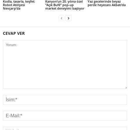
Kodla, tasarla, keşfet:
Kanyon’un 20. yılına özel
Yaz gecelerinde beyaz
Robot Atölyesi
“Açık Bufé” pop-up
perde heyecanı Akbatı’da
Nevçarşı’da
market deneyimi başlıyor
CEVAP VER