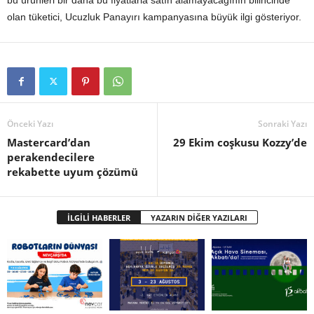
bu ürünleri bir daha bu fiyatlarla satın alamayacağının bilincinde
olan tüketici, Ucuzluk Panayırı kampanyasına büyük ilgi gösteriyor.
Önceki Yazı
Sonraki Yazı
Mastercard’dan
29 Ekim coşkusu Kozzy’de
perakendecilere
rekabette uyum çözümü
İLGİLİ HABERLER
YAZARIN DİĞER YAZILARI