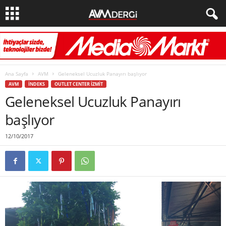
Ana Sayfa
AVM
Geleneksel Ucuzluk Panayırı başlıyor
AVM
İNDEKS
OUTLET CENTER İZMIT
Geleneksel Ucuzluk Panayırı
başlıyor
12/10/2017