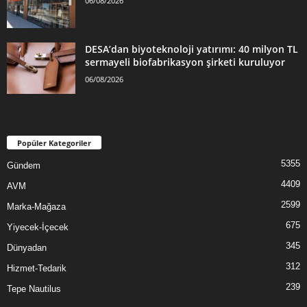
06/08/2026
DESA’dan biyoteknoloji yatırımı: 40 milyon TL
sermayeli biofabrikasyon şirketi kuruluyor
06/08/2026
Popüler Kategoriler
5355
Gündem
4409
AVM
2599
Marka-Mağaza
675
Yiyecek-İçecek
345
Dünyadan
312
Hizmet-Tedarik
239
Tepe Nautilus