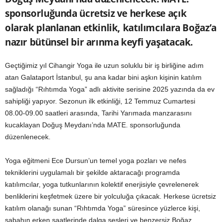
sponsorluğunda ücretsiz ve herkese açık
olarak planlanan etkinlik, katılımcılara Boğaz’a
nazır bütünsel bir arınma keyfi yaşatacak.
Geçtiğimiz yıl Cihangir Yoga ile uzun soluklu bir iş birliğine adım
atan Galataport İstanbul, şu ana kadar bini aşkın kişinin katılım
sağladığı “Rıhtımda Yoga” adlı aktivite serisine 2025 yazında da ev
sahipliği yapıyor. Sezonun ilk etkinliği, 12 Temmuz Cumartesi
08.00-09.00 saatleri arasında, Tarihi Yarımada manzarasını
kucaklayan Doğuş Meydanı’nda MATE. sponsorluğunda
düzenlenecek.
Yoga eğitmeni Ece Dursun’un temel yoga pozları ve nefes
tekniklerini uygulamalı bir şekilde aktaracağı programda
katılımcılar, yoga tutkunlarının kolektif enerjisiyle çevrelenerek
benliklerini keşfetmek üzere bir yolculuğa çıkacak. Herkese ücretsiz
katılım olanağı sunan “Rıhtımda Yoga” süresince yüzlerce kişi,
sabahın erken saatlerinde dalga sesleri ve benzersiz Boğaz