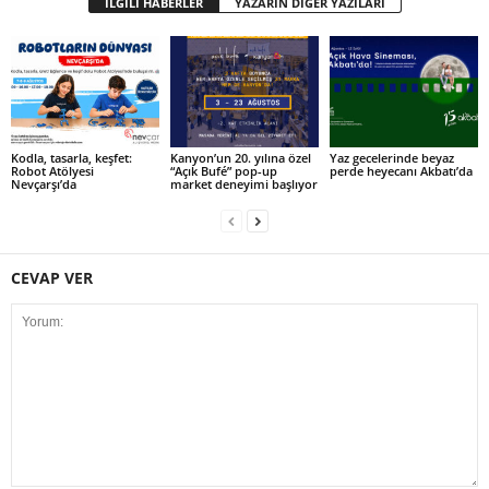
İLGİLİ HABERLER
YAZARIN DİĞER YAZILARI
Kodla, tasarla, keşfet:
Kanyon’un 20. yılına özel
Yaz gecelerinde beyaz
Robot Atölyesi
“Açık Bufé” pop-up
perde heyecanı Akbatı’da
Nevçarşı’da
market deneyimi başlıyor
CEVAP VER