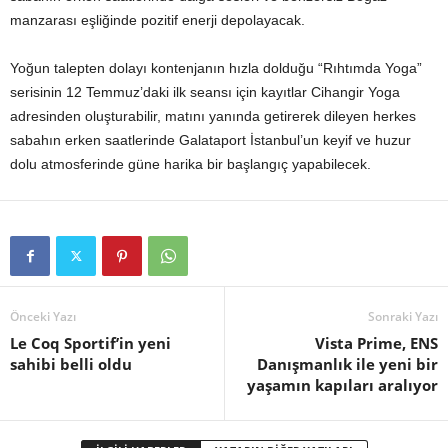
manzarası eşliğinde pozitif enerji depolayacak.
Yoğun talepten dolayı kontenjanın hızla dolduğu “Rıhtımda Yoga”
serisinin 12 Temmuz’daki ilk seansı için kayıtlar Cihangir Yoga
adresinden oluşturabilir, matını yanında getirerek dileyen herkes
sabahın erken saatlerinde Galataport İstanbul’un keyif ve huzur
dolu atmosferinde güne harika bir başlangıç yapabilecek.
Önceki Yazı
Sonraki Yazı
Le Coq Sportif’in yeni
Vista Prime, ENS
sahibi belli oldu
Danışmanlık ile yeni bir
yaşamın kapıları aralıyor