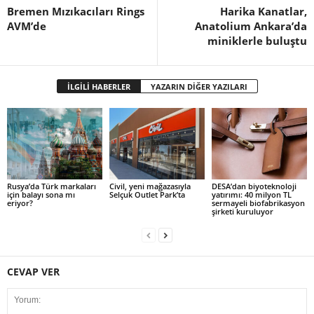
Bremen Mızıkacıları Rings
Harika Kanatlar,
AVM’de
Anatolium Ankara’da
miniklerle buluştu
İLGİLİ HABERLER
YAZARIN DİĞER YAZILARI
Rusya’da Türk markaları
Civil, yeni mağazasıyla
DESA’dan biyoteknoloji
için balayı sona mı
Selçuk Outlet Park’ta
yatırımı: 40 milyon TL
eriyor?
sermayeli biofabrikasyon
şirketi kuruluyor
CEVAP VER