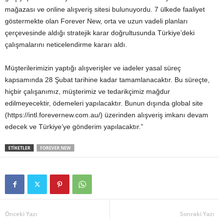
mağazası ve online alışveriş sitesi bulunuyordu. 7 ülkede faaliyet
göstermekte olan Forever New, orta ve uzun vadeli planları
çerçevesinde aldığı stratejik karar doğrultusunda Türkiye’deki
çalışmalarını neticelendirme kararı aldı.
Müşterilerimizin yaptığı alışverişler ve iadeler yasal süreç
kapsamında 28 Şubat tarihine kadar tamamlanacaktır. Bu süreçte,
hiçbir çalışanımız, müşterimiz ve tedarikçimiz mağdur
edilmeyecektir, ödemeleri yapılacaktır. Bunun dışında global site
(https://intl.forevernew.com.au/) üzerinden alışveriş imkanı devam
edecek ve Türkiye’ye gönderim yapılacaktır.”
ETİKETLER
FOREVER NEW
Önceki Yazı
Sonraki Yazı