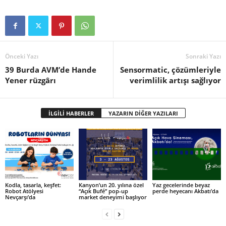
Önceki Yazı
Sonraki Yazı
39 Burda AVM’de Hande
Sensormatic, çözümleriyle
Yener rüzgârı
verimlilik artışı sağlıyor
İLGİLİ HABERLER
YAZARIN DİĞER YAZILARI
Kodla, tasarla, keşfet:
Kanyon’un 20. yılına özel
Yaz gecelerinde beyaz
Robot Atölyesi
“Açık Bufé” pop-up
perde heyecanı Akbatı’da
Nevçarşı’da
market deneyimi başlıyor