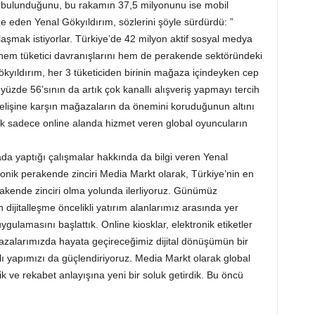
sı bulunduğunu, bu rakamın 37,5 milyonunu ise mobil
de eden Yenal Gökyıldırım, sözlerini şöyle sürdürdü: ”
ulaşmak istiyorlar. Türkiye’de 42 milyon aktif sosyal medya
m hem tüketici davranışlarını hem de perakende sektöründeki
Gökyıldırım, her 3 tüketiciden birinin mağaza içindeyken cep
in yüzde 56’sının da artık çok kanallı alışveriş yapmayı tercih
kselişine karşın mağazaların da önemini koruduğunun altını
ak sadece online alanda hizmet veren global oyuncuların
yada yaptığı çalışmalar hakkında da bilgi veren Yenal
ronik perakende zinciri Media Markt olarak, Türkiye’nin en
erakende zinciri olma yolunda ilerliyoruz. Günümüz
ijitalleşme öncelikli yatırım alanlarımız arasında yer
ygulamasını başlattık. Online kiosklar, elektronik etiketler
zalarımızda hayata geçireceğimiz dijital dönüşümün bir
lı yapımızı da güçlendiriyoruz. Media Markt olarak global
lik ve rekabet anlayışına yeni bir soluk getirdik. Bu öncü