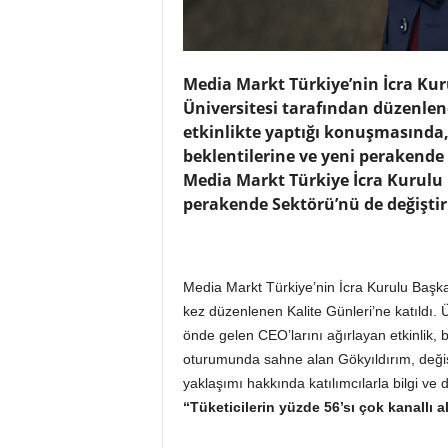
o
r
t
a
Media Markt Türkiye’nin İcra Kur
l
Üniversitesi tarafından düzenlene
ı
etkinlikte yaptığı konuşmasında, 
beklentilerine ve yeni perakend
Media Markt Türkiye İcra Kurulu 
perakende Sektörü’nü de değiştiri
Media Markt Türkiye’nin İcra Kurulu Başkan
kez düzenlenen Kalite Günleri’ne katıldı. Ün
önde gelen CEO’larını ağırlayan etkinlik, bu 
oturumunda sahne alan Gökyıldırım, değiş
yaklaşımı hakkında katılımcılarla bilgi ve 
“Tüketicilerin yüzde 56’sı çok kanallı a