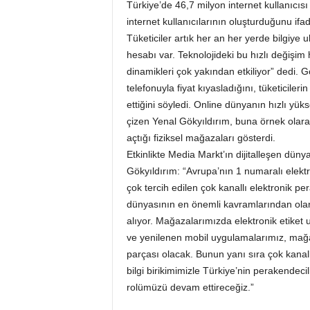
Türkiye’de 46,7 milyon internet kullanıcı
internet kullanıcılarının oluşturduğunu ifa
Tüketiciler artık her an her yerde bilgiye 
hesabı var. Teknolojideki bu hızlı değişi
dinamikleri çok yakından etkiliyor” dedi. 
telefonuyla fiyat kıyasladığını, tüketiciler
ettiğini söyledi. Online dünyanın hızlı yü
çizen Yenal Gökyıldırım, buna örnek olar
açtığı fiziksel mağazaları gösterdi.
Etkinlikte Media Markt’ın dijitalleşen dün
Gökyıldırım: “Avrupa’nın 1 numaralı elekt
çok tercih edilen çok kanallı elektronik p
dünyasının en önemli kavramlarından olan d
alıyor. Mağazalarımızda elektronik etiket u
ve yenilenen mobil uygulamalarımız, mağa
parçası olacak. Bunun yanı sıra çok kanal
bilgi birikimimizle Türkiye’nin perakendeci
rolümüzü devam ettireceğiz.”