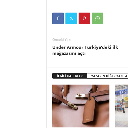
Önceki Yazı
Under Armour Türkiye’deki ilk
mağazasını açtı
İLGİLİ HABERLER
YAZARIN DİĞER YAZILA