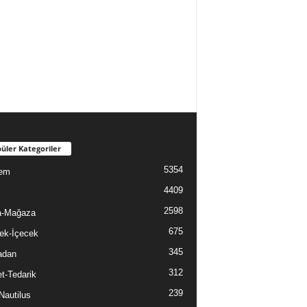
üler Kategoriler
5354
em
4409
2598
a-Mağaza
675
ek-İçecek
345
adan
312
t-Tedarik
239
Nautilus