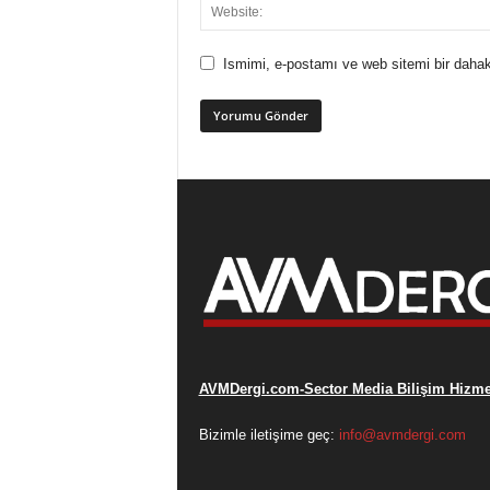
Ismimi, e-postamı ve web sitemi bir dahak
AVMDergi.com-Sector Media Bilişim Hizmet
Bizimle iletişime geç:
info@avmdergi.com