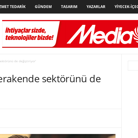
ZMET TEDARIK
GÜNDEM
TASARIM
YAZARLAR
YIYECEK-İÇE
ektörünü de değiştiriyor’
 perakende sektörünü de