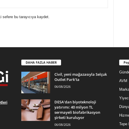
i sefere bu tarayıcıya kaydet.
DAHA FAZLA HABER
Pop
Günd
Civil, yeni mağazasıyla Selçuk
Outlet Park’ta
AVM
06/08/2026
Mark
Yiyec
DESA’dan biyoteknoloji
leri
yatırımı: 40 milyon TL
Düny
sermayeli biofabrikasyon
Hizme
şirketi kuruluyor
Tepe 
06/08/2026