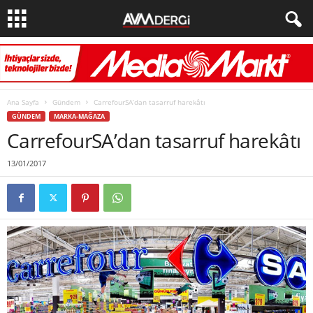
Ana Sayfa
Gündem
CarrefourSA’dan tasarruf harekâtı
GÜNDEM
MARKA-MAĞAZA
CarrefourSA’dan tasarruf harekâtı
13/01/2017