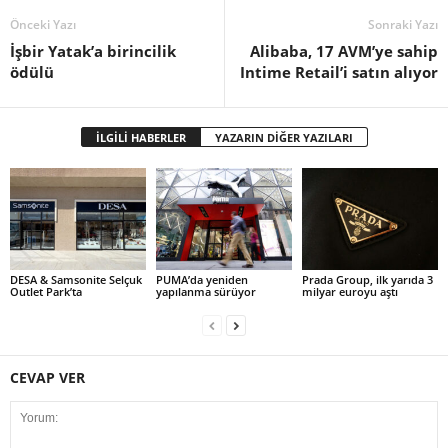
Önceki Yazı
Sonraki Yazı
İşbir Yatak’a birincilik
Alibaba, 17 AVM’ye sahip
ödülü
Intime Retail’i satın alıyor
İLGİLİ HABERLER
YAZARIN DİĞER YAZILARI
DESA & Samsonite Selçuk
PUMA’da yeniden
Prada Group, ilk yarıda 3
Outlet Park’ta
yapılanma sürüyor
milyar euroyu aştı
CEVAP VER