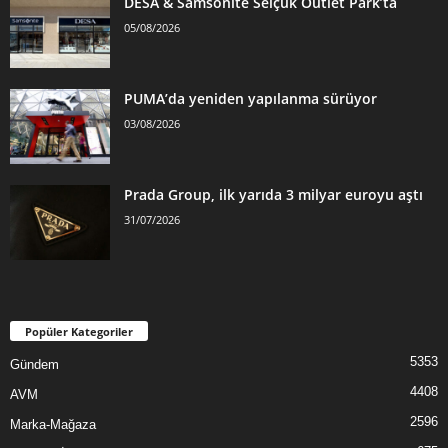
DESA & Samsonite Selçuk Outlet Park’ta
05/08/2026
PUMA’da yeniden yapılanma sürüyor
03/08/2026
Prada Group, ilk yarıda 3 milyar euroyu aştı
31/07/2026
Popüler Kategoriler
5353
Gündem
4408
AVM
2596
Marka-Mağaza