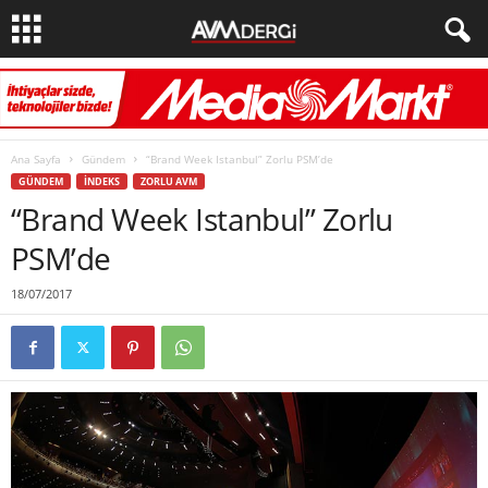
Ana Sayfa
Gündem
“Brand Week Istanbul” Zorlu PSM’de
GÜNDEM
İNDEKS
ZORLU AVM
“Brand Week Istanbul” Zorlu
PSM’de
18/07/2017