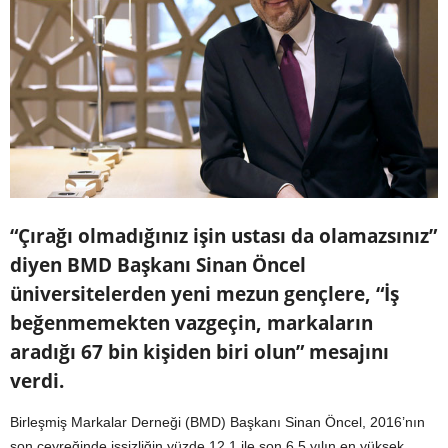
“Çırağı olmadığınız işin ustası da olamazsınız”
diyen BMD Başkanı Sinan Öncel
üniversitelerden yeni mezun gençlere, “İş
beğenmemekten vazgeçin, markaların
aradığı 67 bin kişiden biri olun” mesajını
verdi.
Birleşmiş Markalar Derneği (BMD) Başkanı Sinan Öncel, 2016’nın
son çeyreğinde işsizliğin yüzde 12.1 ile son 6,5 yılın en yüksek