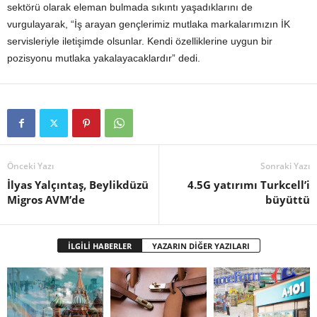
sektörü olarak eleman bulmada sıkıntı yaşadıklarını de
vurgulayarak, “İş arayan gençlerimiz mutlaka markalarımızın İK
servisleriyle iletişimde olsunlar. Kendi özelliklerine uygun bir
pozisyonu mutlaka yakalayacaklardır” dedi.
Önceki Yazı
Sonraki Yazı
İlyas Yalçıntaş, Beylikdüzü
4.5G yatırımı Turkcell’i
Migros AVM’de
büyüttü
İLGİLİ HABERLER
YAZARIN DİĞER YAZILARI