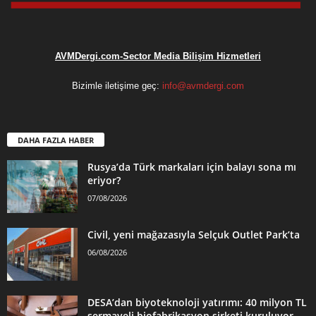
AVMDergi.com-Sector Media Bilişim Hizmetleri
Bizimle iletişime geç:
info@avmdergi.com
DAHA FAZLA HABER
Rusya’da Türk markaları için balayı sona mı
eriyor?
07/08/2026
Civil, yeni mağazasıyla Selçuk Outlet Park’ta
06/08/2026
DESA’dan biyoteknoloji yatırımı: 40 milyon TL
sermayeli biofabrikasyon şirketi kuruluyor