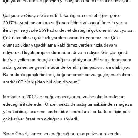
için yabancı dil bilen gençleri yurtdışında önemli fırsatlar bekliyor.
Çalışma ve Sosyal Güvenlik Bakanlığının son tebliğine göre
2017’de yeni mezunlara sağlanan birinci yıl asgari ücretin yarısı
ikinci yıl ise yüzde 25’i kadar devlet desteğini çok önemli buluyoruz.
Çok dinamik ve çok hızlı yaraları saran bir yapımız var. Çok
olumsuzluklar yaşadık ama kaldığımız yerden hızla devam
ediyoruz. Büyük projeler durmadan devam ediyor. Gençler şimdi
kariyer yollarının da açık olduğunu görüyorlar. Bir satış danışmanı
sabır gösterirse genel müdür de kendi işinin patronu da olabiliyor.
Bu nedenle gençlerimize iş beğenmemekten vazgeçin, markaların
aradığı 67 bin kişiden biri olun diyoruz.”
Markaların, 2017’de mağaza açılışlarına ve işe alımlara devam
edeceğini ifade eden Öncel, sektörde satış temsilcisinden mağaza
yöneticisine, tasarımcısından idari kadrolara her kademe için pek
çok kariyer fırsatının olduğunu söyledi.
Sinan Öncel, bunca seçeneğe rağmen, organize perakende