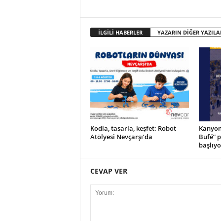
İLGİLİ HABERLER
YAZARIN DİĞER YAZILA
Kodla, tasarla, keşfet: Robot
Kanyon’
Atölyesi Nevçarşı’da
Bufé” 
başlıyo
CEVAP VER