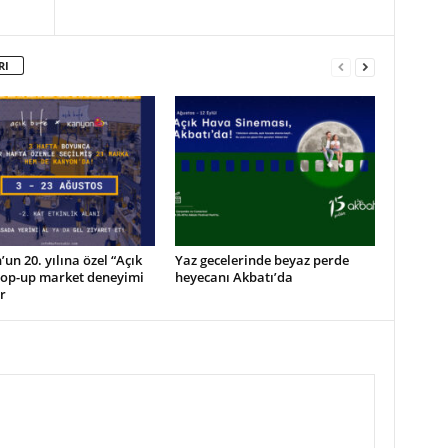
RI
un 20. yılına özel “Açık
Yaz gecelerinde beyaz perde
pop-up market deneyimi
heyecanı Akbatı’da
r