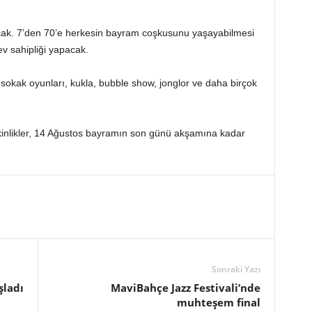
cak. 7’den 70’e herkesin bayram coşkusunu yaşayabilmesi
ev sahipliği yapacak.
 sokak oyunları, kukla, bubble show, jonglor ve daha birçok
kinlikler, 14 Ağustos bayramın son günü akşamına kadar
Sonraki Yazı
şladı
MaviBahçe Jazz Festivali’nde
muhteşem final