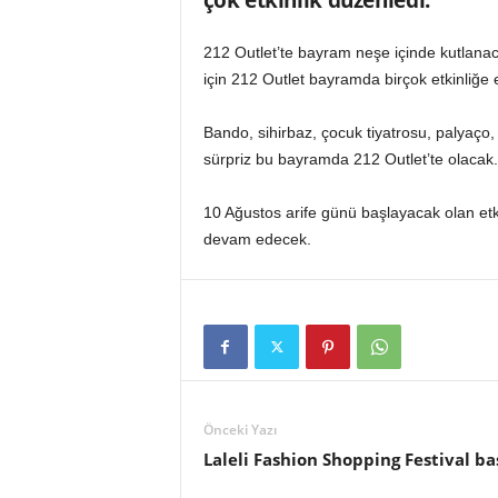
çok etkinlik düzenledi.
o
r
212 Outlet’te bayram neşe içinde kutlana
t
a
için 212 Outlet bayramda birçok etkinliğe 
l
ı
Bando, sihirbaz, çocuk tiyatrosu, palyaço,
sürpriz bu bayramda 212 Outlet’te olacak.
10 Ağustos arife günü başlayacak olan et
devam edecek.
Önceki Yazı
Laleli Fashion Shopping Festival ba