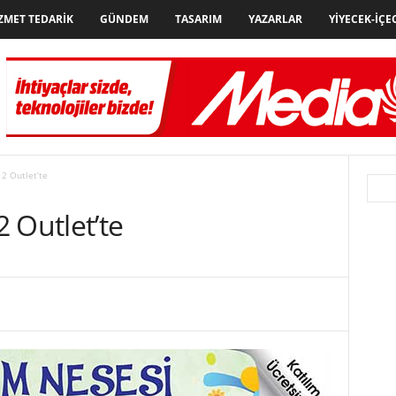
ZMET TEDARIK
GÜNDEM
TASARIM
YAZARLAR
YIYECEK-İÇE
2 Outlet’te
 Outlet’te