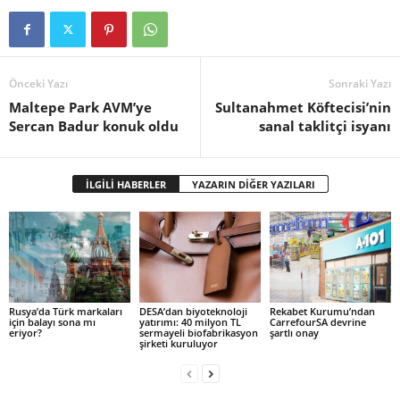
Önceki Yazı
Sonraki Yazı
Maltepe Park AVM’ye
Sultanahmet Köftecisi’nin
Sercan Badur konuk oldu
sanal taklitçi isyanı
İLGİLİ HABERLER
YAZARIN DİĞER YAZILARI
Rusya’da Türk markaları
DESA’dan biyoteknoloji
Rekabet Kurumu’ndan
için balayı sona mı
yatırımı: 40 milyon TL
CarrefourSA devrine
eriyor?
sermayeli biofabrikasyon
şartlı onay
şirketi kuruluyor