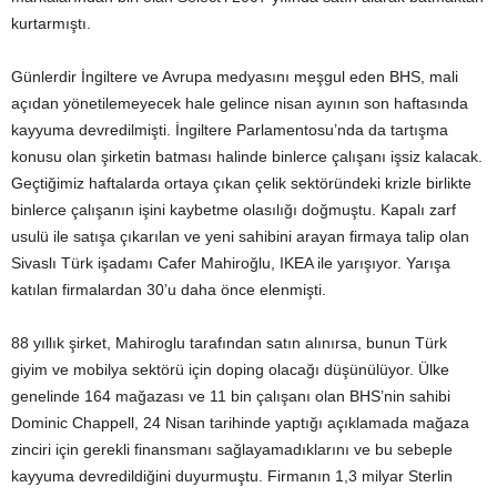
kurtarmıştı.
Günlerdir İngiltere ve Avrupa medyasını meşgul eden BHS, mali
açıdan yönetilemeyecek hale gelince nisan ayının son haftasında
kayyuma devredilmişti. İngiltere Parlamentosu’nda da tartışma
konusu olan şirketin batması halinde binlerce çalışanı işsiz kalacak.
Geçtiğimiz haftalarda ortaya çıkan çelik sektöründeki krizle birlikte
binlerce çalışanın işini kaybetme olasılığı doğmuştu. Kapalı zarf
usulü ile satışa çıkarılan ve yeni sahibini arayan firmaya talip olan
Sivaslı Türk işadamı Cafer Mahiroğlu, IKEA ile yarışıyor. Yarışa
katılan firmalardan 30’u daha önce elenmişti.
88 yıllık şirket, Mahiroglu tarafından satın alınırsa, bunun Türk
giyim ve mobilya sektörü için doping olacağı düşünülüyor. Ülke
genelinde 164 mağazası ve 11 bin çalışanı olan BHS’nin sahibi
Dominic Chappell, 24 Nisan tarihinde yaptığı açıklamada mağaza
zinciri için gerekli finansmanı sağlayamadıklarını ve bu sebeple
kayyuma devredildiğini duyurmuştu. Firmanın 1,3 milyar Sterlin