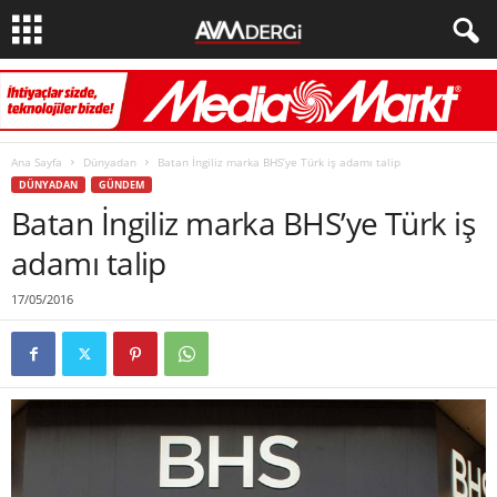
Ana Sayfa
Dünyadan
Batan İngiliz marka BHS’ye Türk iş adamı talip
DÜNYADAN
GÜNDEM
Batan İngiliz marka BHS’ye Türk iş
adamı talip
17/05/2016