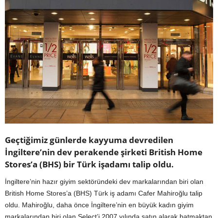
Geçtiğimiz günlerde kayyuma devredilen
İngiltere’nin dev perakende şirketi British Home
Stores’a (BHS) bir Türk işadamı talip oldu.
İngiltere’nin hazır giyim sektöründeki dev markalarından biri olan
British Home Stores’a (BHS) Türk iş adamı Cafer Mahiroğlu talip
oldu. Mahiroğlu, daha önce İngiltere’nin en büyük kadın giyim
markalarından biri olan Select’i 2007 yılında satın alarak batmaktan