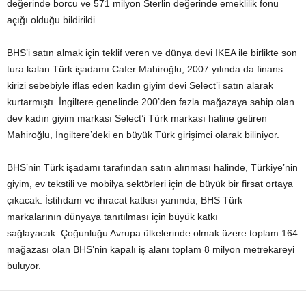
değerinde borcu ve 571 milyon Sterlin değerinde emeklilik fonu
açığı olduğu bildirildi.
BHS’i satın almak için teklif veren ve dünya devi IKEA ile birlikte son
tura kalan Türk işadamı Cafer Mahiroğlu, 2007 yılında da finans
kirizi sebebiyle iflas eden kadın giyim devi Select’i satın alarak
kurtarmıştı. İngiltere genelinde 200’den fazla mağazaya sahip olan
dev kadın giyim markası Select’i Türk markası haline getiren
Mahiroğlu, İngiltere’deki en büyük Türk girişimci olarak biliniyor.
BHS’nin Türk işadamı tarafından satın alınması halinde, Türkiye’nin
giyim, ev tekstili ve mobilya sektörleri için de büyük bir firsat ortaya
çıkacak. İstihdam ve ihracat katkısı yanında, BHS Türk
markalarının dünyaya tanıtılması için büyük katkı
sağlayacak. Çoğunluğu Avrupa ülkelerinde olmak üzere toplam 164
mağazası olan BHS’nin kapalı iş alanı toplam 8 milyon metrekareyi
buluyor.