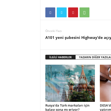
Önceki Yazı
A101 yeni şubesini Highway’de açı
İLGİLİ HABERLER
YAZARIN DİĞER YAZILA
Rusya’da Türk markaları için
DESA’d
balayı sona mı eriyor?
yatırım