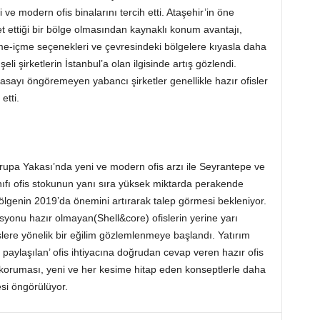
i ve modern ofis binalarını tercih etti. Ataşehir’in öne
 ettiği bir bölge olmasından kaynaklı konum avantajı,
me-içme seçenekleri ve çevresindeki bölgelere kıyasla daha
li şirketlerin İstanbul’a olan ilgisinde artış gözlendi.
yasayı öngöremeyen yabancı şirketler genellikle hazır ofisler
etti.
vrupa Yakası’nda yeni ve modern ofis arzı ile Seyrantepe ve
ıfı ofis stokunun yanı sıra yüksek miktarda perakende
lgenin 2019’da önemini artırarak talep görmesi bekleniyor.
asyonu hazır olmayan(Shell&core) ofislerin yerine yarı
ere yönelik bir eğilim gözlemlenmeye başlandı. Yatırım
 paylaşılan’ ofis ihtiyacına doğrudan cevap veren hazır ofis
ni koruması, yeni ve her kesime hitap eden konseptlerle daha
si öngörülüyor.