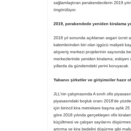
sağlamlaştıran perakendecilerin 2019 yılı
öngörülüyor.
2019, perakendede yeniden kiralama yı
2018 yıl sonunda açıklanan asgari ücret ar
kalemlerinden biri olan işgücü maliyeti ka
alışveriş merkezi projelerinin sayısında 
merkezlerinde yeniden kiralama; eskiyen 
yıllarda da gündemdeki yerini koruyacak.
Yabancı şirketler ve girişimciler hazır of
JLL’nin çalışmasında A sınıfı ofis piyasası
piyasasındaki boşluk oranı 2018’de yüzde 21
için birincil kira metrekare başına aylık 2
göre 2018 yılında gerçekleşen ofis kiralam
küçültmesi ve çalışan sayılarını düşürmesi
artırma ve kira bedelini düşürme gibi mali