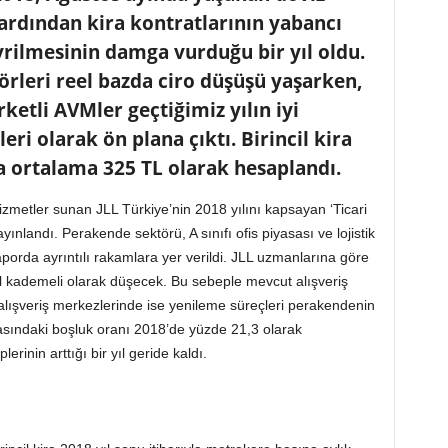
rdından kira kontratlarının yabancı
vrilmesinin damga vurduğu bir yıl oldu.
örleri reel bazda ciro düşüşü yaşarken,
ketli AVMler geçtiğimiz yılın iyi
ri olarak ön plana çıktı. Birincil kira
 ortalama 325 TL olarak hesaplandı.
zmetler sunan JLL Türkiye’nin 2018 yılını kapsayan ‘Ticari
landı. Perakende sektörü, A sınıfı ofis piyasası ve lojistik
aporda ayrıntılı rakamlara yer verildi. JLL uzmanlarına göre
l kademeli olarak düşecek. Bu sebeple mevcut alışveriş
lışveriş merkezlerinde ise yenileme süreçleri perakendenin
asındaki boşluk oranı 2018’de yüzde 21,3 olarak
erinin arttığı bir yıl geride kaldı.