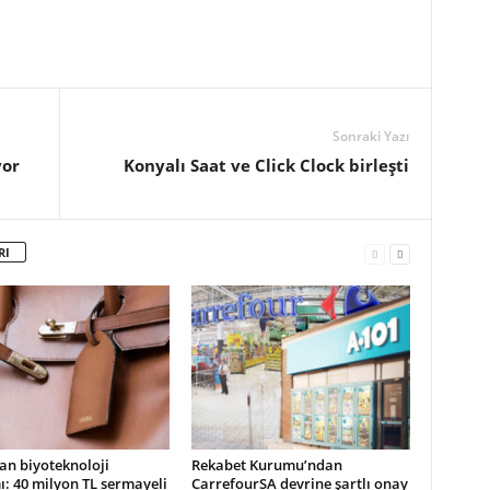
Sonraki Yazı
yor
Konyalı Saat ve Click Clock birleşti
RI
an biyoteknoloji
Rekabet Kurumu’ndan
ı: 40 milyon TL sermayeli
CarrefourSA devrine şartlı onay