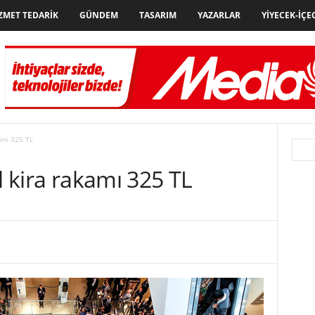
ZMET TEDARIK
GÜNDEM
TASARIM
YAZARLAR
YIYECEK-İÇE
amı 325 TL
l kira rakamı 325 TL