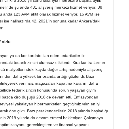
cil kira 2018 yıl sonu itibarıyla metrekare başına aylık
elinde şu anda 431 alışveriş merkezi hizmet veriyor. 38
 anda 123 AVM aktif olarak hizmet veriyor. 15 AVM ise
 ise halihazırda 42. 2021’in sonuna kadar Ankara’daki
r.
’ oldu
an ya da konkordato ilan eden tedarikçiler ile
daki tedarik zinciri olumsuz etkilendi. Kira kontratlarının
ücü maliyetlerindeki kayda değer artış nedeniyle alışveriş
lerinden daha yüksek bir oranda arttığı gözlendi. Bazı
i belirleyerek verimsiz mağazaları kapatma kararını daha
ellikle tedarik zinciri konusunda sorun yaşayan giyim
el bazda ciro düşüşü 2018’de devam etti. Enflasyondan
seviyesi yakalayan hipermarketler, geçtiğimiz yılın en iyi
arak öne çıktı. Bazı perakendecilerin 2018 yılında başladığı
nin 2019 yılında da devam etmesi bekleniyor. Çalışmaya
timizasyonu gerçekleştiren ve finansal yapısını