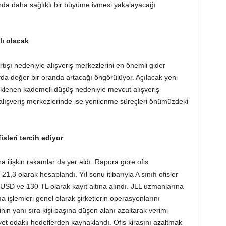
nda daha sağlıklı bir büyüme ivmesi yakalayacağı
lı olacak
tışı nedeniyle alışveriş merkezlerini en önemli gider
yda değer bir oranda artacağı öngörülüyor. Açılacak yeni
beklenen kademeli düşüş nedeniyle mevcut alışveriş
alışveriş merkezlerinde ise yenilenme süreçleri önümüzdeki
isleri tercih ediyor
na ilişkin rakamlar da yer aldı. Rapora göre ofis
,3 olarak hesaplandı. Yıl sonu itibarıyla A sınıfı ofisler
5 USD ve 130 TL olarak kayıt altına alındı. JLL uzmanlarına
a işlemleri genel olarak şirketlerin operasyonlarını
nin yanı sıra kişi başına düşen alanı azaltarak verimi
yet odaklı hedeflerden kaynaklandı. Ofis kirasını azaltmak