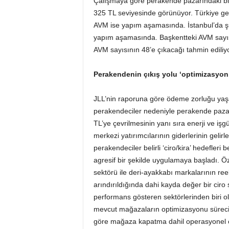
Çalışmaya göre perakende pazarındaki birin
325 TL seviyesinde görünüyor. Türkiye gen
AVM ise yapım aşamasında. İstanbul’da şu
yapım aşamasında. Başkentteki AVM sayısı
AVM sayısının 48’e çıkacağı tahmin ediliyo
Perakendenin çıkış yolu ‘optimizasyon
JLL’nin raporuna göre ödeme zorluğu yaşay
perakendeciler nedeniyle perakende pazarın
TL’ye çevrilmesinin yanı sıra enerji ve işg
merkezi yatırımcılarının giderlerinin gelir
perakendeciler belirli ‘ciro/kira’ hedefler
agresif bir şekilde uygulamaya başladı. Öz
sektörü ile deri-ayakkabı markalarının re
arındırıldığında dahi kayda değer bir ciro 
performans gösteren sektörlerinden biri ol
mevcut mağazaların optimizasyonu süreci
göre mağaza kapatma dahil operasyonel op