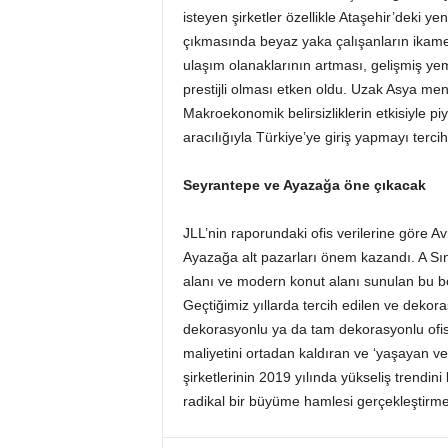
isteyen şirketler özellikle Ataşehir’deki yen
çıkmasında beyaz yaka çalışanların ikamet
ulaşım olanaklarının artması, gelişmiş ye
prestijli olması etken oldu. Uzak Asya menşe
Makroekonomik belirsizliklerin etkisiyle pi
aracılığıyla Türkiye’ye giriş yapmayı tercih 
Seyrantepe ve Ayazağa öne çıkacak
JLL’nin raporundaki ofis verilerine göre A
Ayazağa alt pazarları önem kazandı. A Sın
alanı ve modern konut alanı sunulan bu bö
Geçtiğimiz yıllarda tercih edilen ve dekor
dekorasyonlu ya da tam dekorasyonlu ofisl
maliyetini ortadan kaldıran ve ‘yaşayan ve
şirketlerinin 2019 yılında yükseliş trendi
radikal bir büyüme hamlesi gerçekleştirme