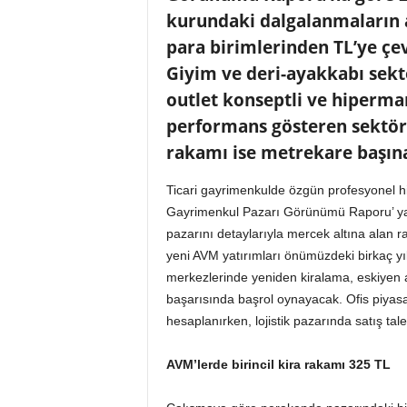
o
kurundaki dalgalanmaların a
r
para birimlerinden TL’ye çe
t
a
Giyim ve deri-ayakkabı sekt
l
outlet konseptli ve hipermar
ı
performans gösteren sektörle
rakamı ise metrekare başına
Ticari gayrimenkulde özgün profesyonel hi
Gayrimenkul Pazarı Görünümü Raporu’ yayın
pazarını detaylarıyla mercek altına alan r
yeni AVM yatırımları önümüzdeki birkaç yı
merkezlerinde yeniden kiralama, eskiyen a
başarısında başrol oynayacak. Ofis piyas
hesaplanırken, lojistik pazarında satış talepl
AVM’lerde birincil kira rakamı 325 TL