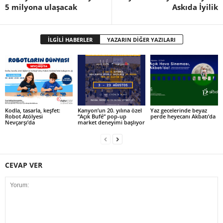
5 milyona ulaşacak
Askıda İyilik
İLGİLİ HABERLER
YAZARIN DİĞER YAZILARI
Kodla, tasarla, keşfet:
Kanyon’un 20. yılına özel
Yaz gecelerinde beyaz
Robot Atölyesi
“Açık Bufé” pop-up
perde heyecanı Akbatı’da
Nevçarşı’da
market deneyimi başlıyor
CEVAP VER