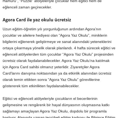
Hamuru”, “Puzzle” atölyeleriyle çocuklar hem eğitici hem de
eğlenceli zaman geçirecekler.
Agora Card ile yaz okulu ücretsiz
Uzun eğitim-öğretim yılı yorgunluğunun ardından Agora’nın
çocuklar ve ailelere hediyesi olan “Agora Yaz Okulu”, miniklerin
bilgilerini eğlenerek geliştirmeye ve sanat alanındaki yeteneklerini
ortaya çıkarmaya yönelik olarak planlandı. 4 hafta sürecek eğitici ve
eğlenceli atölyelerden tüm çocuklar “Agora Yaz Okulu” projesinden
ücretsiz olarak faydalanabilecekler. Agora Yaz Okulu’na katılmak
için Agora Card sahibi olmanız yeterlidir. Ziyaretçiler Agora
Card’larını danışma noktasından ya da etkinlik alanından ücretsiz
olarak temin ettikten sonra “Agora Yaz Okulu” görevlilerine
göstererek tüm etkinlikten faydalanabilecekler.
Eğitici ve eğlenceli atölyeleriyle çocukların el becerilerinin
gelişmesine ve rengârenk bir hayal dünyasının oluşmasına katkı
sağlamayı amaçlayan Agora Yaz Okulu, dopdolu bir programla
başlıyor. Alanında uzman tecrübeli eğitim kadrosu ile Bilgince Eğitim