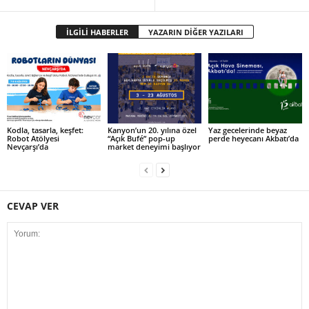
İLGİLİ HABERLER
YAZARIN DİĞER YAZILARI
Kodla, tasarla, keşfet:
Kanyon’un 20. yılına özel
Yaz gecelerinde beyaz
Robot Atölyesi
“Açık Bufé” pop-up
perde heyecanı Akbatı’da
Nevçarşı’da
market deneyimi başlıyor
CEVAP VER