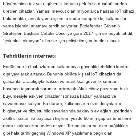
büyümesinin tek yolu, güvenlik konusu pek fazla düşünülmeden
üretilen cihazlar. Yaması mevcut olan milyonlarca hassas IoT cihazı
bulunmakta, ancak yama işlemi o kadar komplike ki, kullanıcılar
yama işlemini atlamayı tercih ediyorlar. Bitdefender Güvenlik
Stratejileri Başkanı Catalin Cosoi’ye göre 2017 için en büyük tehdit,
“çok akıllı olmayan” cihazlar için geliştirilmiş botnetler olacak.
Tehditlerin interneti
Endüstride IoT cihazlarının kullanımıyla güvenlik tehditleri kontrol
dışı yayılarak artacak. Bununla birlikte kişisel IoT cihazları da
çalışanlar aracılığıyla fiziksel ve mantıksal güvenlik sınırları
boyunca taşınarak sorunları artıracak. Akıllı cihaz pazarının hızlı
büyümesiyle eskiyen cihazlar “sonsuza kadar” yamasız ve
savunmasız kalıyor. Bu durum, kullanıcıların özel dosyalarını
bilgisayar ve dizüstü bilgisayarlarında saklayıp ev ağları üzerinden
akıllı cihazları ile paylaşan kişilerin yüzde 60’ının çapraz tehditlere
maruz kalmalarını neden oluyor. Termostatlarına olan bağlılıkları
gibi hala tarihi geçmiş Windows XP yazılımına bağlı olan