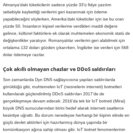
Almanya’daki tüketicilerin sadece yüzde 33’ü fidye yazılım
sebebiyle kaybettiği verilerini geri kazanmak için ödeme
yapabileceğini söylerken, Amerika’daki tüketiciler için ise bu oran
yüzde 50. İnsanların kişisel verilerine verdikleri maddi değere
gelince, kültürel faktörlere ek olarak muhtemelen ekonomik statü de
değişkenlikler yaratıyor. Romanyalılar verilerini geri alabilmek için
ortalama 132 doları gözden çıkarırken, İngilizler ise verileri için 568
dolar ödemeye razılar.
Çok akıllı olmayan chazlar ve DDoS saldırıları
Son zamanlarda Dyn DNS sağlayıcısına yapılan saldırılarda
görüldüğü gibi, muhtemelen IoT (nesnelerin interneti) botnetleri
kullanılarak güçlendirilmiş DDoS saldırıları 2017’de de
gerçekleşmeye devam edecek. 2016’da tek bir IoT botneti (Mirai)
büyük DNS sunucularından birini hedef alarak interneti saatlerce
kesintiye uğrattı. Bu durum neredeyse herhangi bir kişinin elinde en
güçlü devlet aktörleri için hazırlanmış dünya çapında bir
komünikasyon ağına sahip olması gibi. IoT botnet fenomenlerinin