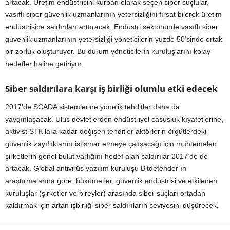
artacak. Üretim endüstrisini kurban olarak seçen siber suçlular,
vasıflı siber güvenlik uzmanlarının yetersizliğini fırsat bilerek üretim
endüstrisine saldırıları arttıracak. Endüstri sektöründe vasıflı siber
güvenlik uzmanlarının yetersizliği yöneticilerin yüzde 50’sinde ortak
bir zorluk oluşturuyor. Bu durum yöneticilerin kuruluşlarını kolay
hedefler haline getiriyor.
Siber saldırılara karşı iş birliği olumlu etki edecek
2017’de SCADA sistemlerine yönelik tehditler daha da
yaygınlaşacak. Ulus devletlerden endüstriyel casusluk kıyafetlerine,
aktivist STK’lara kadar değişen tehditler aktörlerin örgütlerdeki
güvenlik zayıflıklarını istismar etmeye çalışacağı için muhtemelen
şirketlerin genel bulut varlığını hedef alan saldırılar 2017’de de
artacak. Global antivirüs yazılım kuruluşu Bitdefender’ın
araştırmalarına göre, hükümetler, güvenlik endüstrisi ve etkilenen
kuruluşlar (şirketler ve bireyler) arasında siber suçları ortadan
kaldırmak için artan işbirliği siber saldırıların seviyesini düşürecek.