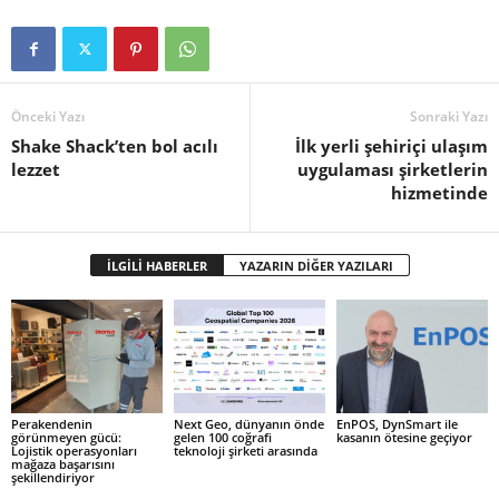
Önceki Yazı
Sonraki Yazı
Shake Shack’ten bol acılı
İlk yerli şehiriçi ulaşım
lezzet
uygulaması şirketlerin
hizmetinde
İLGİLİ HABERLER
YAZARIN DİĞER YAZILARI
Perakendenin
Next Geo, dünyanın önde
EnPOS, DynSmart ile
görünmeyen gücü:
gelen 100 coğrafi
kasanın ötesine geçiyor
Lojistik operasyonları
teknoloji şirketi arasında
mağaza başarısını
şekillendiriyor