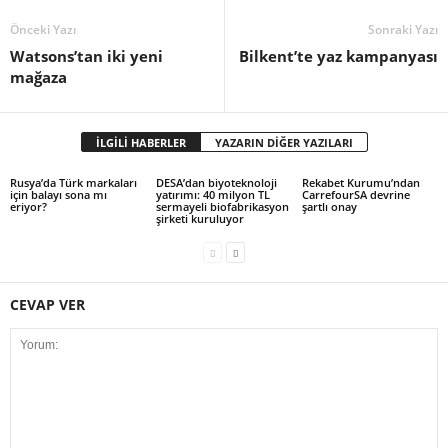
Önceki Yazı
Sonraki Yazı
Watsons’tan iki yeni
Bilkent’te yaz kampanyası
mağaza
İLGİLİ HABERLER
YAZARIN DİĞER YAZILARI
Rusya’da Türk markaları
DESA’dan biyoteknoloji
Rekabet Kurumu’ndan
için balayı sona mı
yatırımı: 40 milyon TL
CarrefourSA devrine
eriyor?
sermayeli biofabrikasyon
şartlı onay
şirketi kuruluyor
CEVAP VER