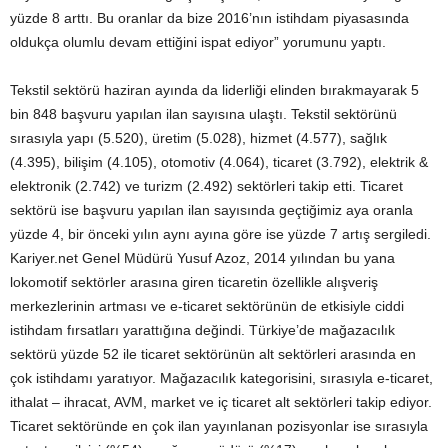
yüzde 8 arttı. Bu oranlar da bize 2016’nın istihdam piyasasında
oldukça olumlu devam ettiğini ispat ediyor” yorumunu yaptı.
Tekstil sektörü haziran ayında da liderliği elinden bırakmayarak 5
bin 848 başvuru yapılan ilan sayısına ulaştı. Tekstil sektörünü
sırasıyla yapı (5.520), üretim (5.028), hizmet (4.577), sağlık
(4.395), bilişim (4.105), otomotiv (4.064), ticaret (3.792), elektrik &
elektronik (2.742) ve turizm (2.492) sektörleri takip etti. Ticaret
sektörü ise başvuru yapılan ilan sayısında geçtiğimiz aya oranla
yüzde 4, bir önceki yılın aynı ayına göre ise yüzde 7 artış sergiledi.
Kariyer.net Genel Müdürü Yusuf Azoz, 2014 yılından bu yana
lokomotif sektörler arasına giren ticaretin özellikle alışveriş
merkezlerinin artması ve e-ticaret sektörünün de etkisiyle ciddi
istihdam fırsatları yarattığına değindi. Türkiye’de mağazacılık
sektörü yüzde 52 ile ticaret sektörünün alt sektörleri arasında en
çok istihdamı yaratıyor. Mağazacılık kategorisini, sırasıyla e-ticaret,
ithalat – ihracat, AVM, market ve iç ticaret alt sektörleri takip ediyor.
Ticaret sektöründe en çok ilan yayınlanan pozisyonlar ise sırasıyla