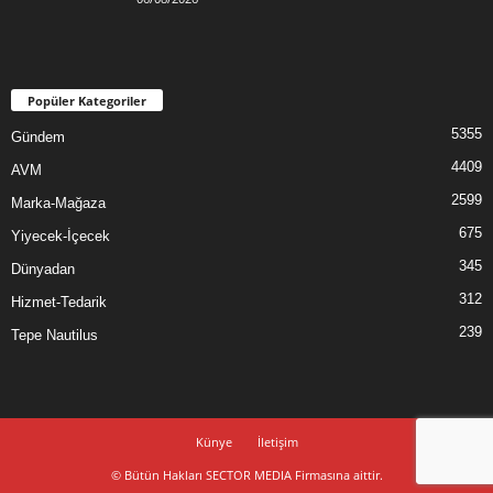
Popüler Kategoriler
5355
Gündem
4409
AVM
2599
Marka-Mağaza
675
Yiyecek-İçecek
345
Dünyadan
312
Hizmet-Tedarik
239
Tepe Nautilus
Künye
İletişim
© Bütün Hakları SECTOR MEDIA Firmasına aittir.