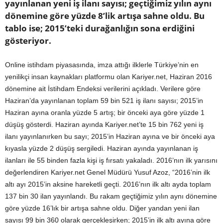
yayınlanan yeni iş ilanı sayısı; geçtiğimiz yılın aynı
dönemine göre yüzde 8’lik artışa sahne oldu. Bu
tablo ise; 2015’teki durağanlığın sona erdiğini
gösteriyor.
Online istihdam piyasasında, imza attığı ilklerle Türkiye’nin en
yenilikçi insan kaynakları platformu olan Kariyer.net, Haziran 2016
dönemine ait İstihdam Endeksi verilerini açıkladı. Verilere göre
Haziran’da yayınlanan toplam 59 bin 521 iş ilanı sayısı; 2015’in
Haziran ayına oranla yüzde 5 artış; bir önceki aya göre yüzde 1
düşüş gösterdi. Haziran ayında Kariyer.net’te 15 bin 762 yeni iş
ilanı yayınlanırken bu sayı; 2015’in Haziran ayına ve bir önceki aya
kıyasla yüzde 2 düşüş sergiledi. Haziran ayında yayınlanan iş
ilanları ile 55 binden fazla kişi iş fırsatı yakaladı. 2016’nın ilk yarısını
değerlendiren Kariyer.net Genel Müdürü Yusuf Azoz, “2016’nin ilk
altı ayı 2015’in aksine hareketli geçti. 2016’nın ilk altı ayda toplam
137 bin 30 ilan yayınlandı. Bu rakam geçtiğimiz yılın aynı dönemine
göre yüzde 16’lık bir artışa sahne oldu. Diğer yandan yeni ilan
sayısı 99 bin 360 olarak gerçekleşirken; 2015’in ilk altı ayına göre