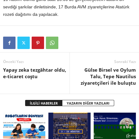
sevdiği şarkılar dinletisinde, 17 Burda AVM ziyaretçilerine Atatürk
rozeti dağıtımı da yapılacak.
Önceki Yazı
Sonraki Yazı
Yapay zeka tezgâhtar oldu,
Gülse Birsel ve Oylum
e-ticaret coştu
Talu, Tepe Nautilus
ziyaretçileri ile buluştu
İLGİLİ HABERLER
YAZARIN DİĞER YAZILARI