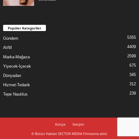
Popüler Kategoriler
5355
Gündem
4409
AVM
2599
Marka-Mağaza
675
Yiyecek-İçecek
345
Dünyadan
312
Hizmet-Tedarik
239
Tepe Nautilus
Künye
İletişim
© Bütün Hakları SECTOR MEDIA Firmasına aittir.