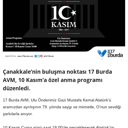
Çanakkale’nin buluşma noktası 17 Burda
AVM, 10 Kasım’a özel anma programı
düzenledi.
17 Burda AVM, Ulu Önderimiz Gazi Mustafa Kemal Atatürk’ü
aramızdan ayrılışının 79. yılında saygı ve minnetle, O’nun sevdiği
şarkılarla anıyor.
10 Kasım Cuma günü saat 18.00’de gerçekleşecek Atatürk’ün