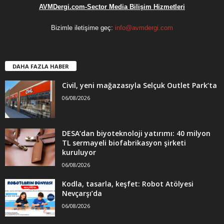
AVMDergi.com-Sector Media Bilişim Hizmetleri
Bizimle iletişime geç:
info@avmdergi.com
DAHA FAZLA HABER
Civil, yeni mağazasıyla Selçuk Outlet Park’ta
06/08/2026
DESA’dan biyoteknoloji yatırımı: 40 milyon
TL sermayeli biofabrikasyon şirketi
kuruluyor
06/08/2026
Kodla, tasarla, keşfet: Robot Atölyesi
Nevçarşı’da
06/08/2026