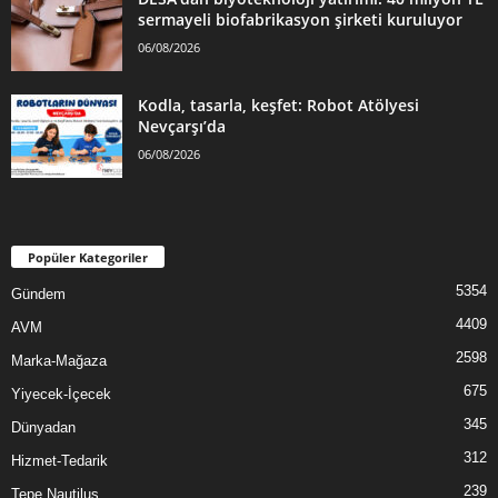
sermayeli biofabrikasyon şirketi kuruluyor
06/08/2026
Kodla, tasarla, keşfet: Robot Atölyesi
Nevçarşı’da
06/08/2026
Popüler Kategoriler
5354
Gündem
4409
AVM
2598
Marka-Mağaza
675
Yiyecek-İçecek
345
Dünyadan
312
Hizmet-Tedarik
239
Tepe Nautilus